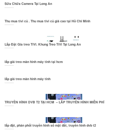
Sữa Chữa Camera Tại Long An
Thu mua tivi củ . Thu mua tivi củ giá cao tại Hồ Chí Minh
Lắp Đặt Gía treo TiVi. Khung Treo TiVi Tại Long An
lắp giá treo màn hình máy tính tại hcm
lắp giá treo màn hình máy tính
TRUYỀN HÌNH DVB T2 TẠI HCM – LẮP TRUYỀN HÌNH MIỄN PHÍ
lắp đặt, phân phối truyền hình số mặt đất, truyền hình dvb t2