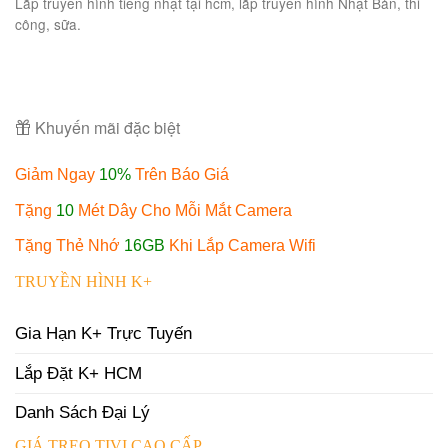
Lắp truyền hình tiếng nhật tại hcm, lắp truyền hình Nhật Bản, thi
công, sữa.
Khuyến mãi đặc biệt
Giảm Ngay
10%
Trên Báo Giá
Tặng
10
Mét Dây Cho Mỗi Mắt Camera
Tặng Thẻ Nhớ
16GB
Khi Lắp Camera Wifi
TRUYỀN HÌNH K+
Gia Hạn K+ Trực Tuyến
Lắp Đặt K+ HCM
Danh Sách Đại Lý
GIÁ TREO TIVI CAO CẤP