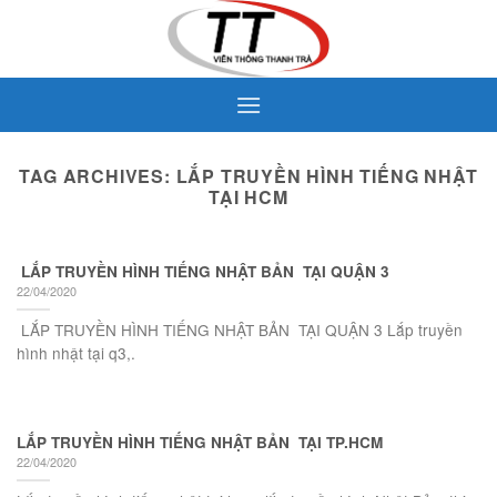
Skip
to
content
TAG ARCHIVES:
LẮP TRUYỀN HÌNH TIẾNG NHẬT
TẠI HCM
LẮP TRUYỀN HÌNH TIẾNG NHẬT BẢN TẠI QUẬN 3
22/04/2020
LẮP TRUYỀN HÌNH TIẾNG NHẬT BẢN TẠI QUẬN 3 Lắp truyền
hình nhật tại q3,.
LẮP TRUYỀN HÌNH TIẾNG NHẬT BẢN TẠI TP.HCM
22/04/2020