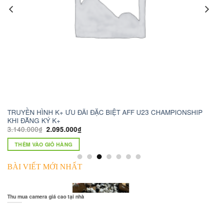
TRUYỀN HÌNH K+ ƯU ĐÃI ĐẶC BIỆT AFF U23 CHAMPIONSHIP
ca
KHI ĐĂNG KÝ K+
1.
3.140.000
₫
2.095.000
₫
THÊM VÀO GIỎ HÀNG
BÀI VIẾT MỚI NHẤT
Thu mua camera giá cao tại nhà