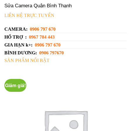
Sửa Camera Quận Bình Thạnh
LIÊN HỆ TRỰC TUYẾN
CAMERA:
0906 797 670
HỔ TRỢ :
0967 784 443
GIA HẠN k+:
0906 797 670
BÌNH DƯƠNG:
0906 797670
SẢN PHẨM NỔI BẬT
Giảm giá!
G