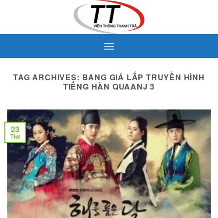
Skip
to
content
TAG ARCHIVES:
BANG GIÁ LẮP TRUYỀN HÌNH
TIẾNG HÀN QUAANJ 3
23
Th8