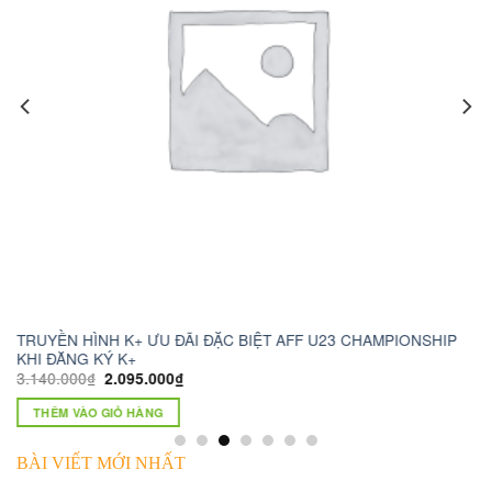
 ƯU ĐÃI ĐẶC BIỆT AFF U23 CHAMPIONSHIP
camera wifi xoay 360 
1.230.000
₫
750.000
₫
5.000
₫
THÊM VÀO GIỎ HÀNG
ÀNG
BÀI VIẾT MỚI NHẤT