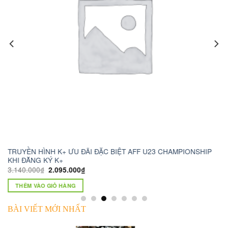
P
camera wifi xoay 360 c6n
t
1.230.000
₫
750.000
₫
THÊM VÀO GIỎ HÀNG
BÀI VIẾT MỚI NHẤT