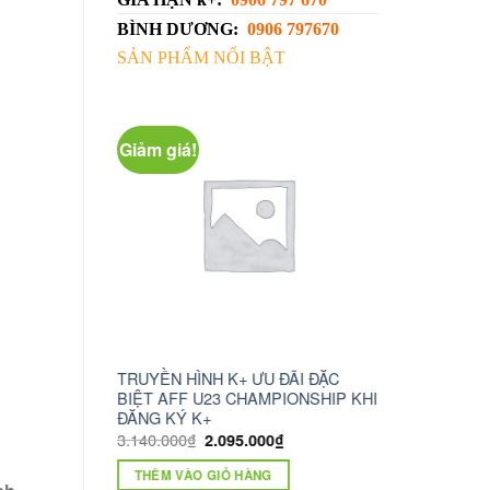
BÌNH DƯƠNG:
0906 797670
SẢN PHẨM NỔI BẬT
Giảm giá!
 ƯU ĐÃI ĐẶC
camera wifi xoay 360 c6n
truyền hình kt
HAMPIONSHIP KHI
1.230.000
₫
750.000
₫
ĐỌC TIẾP
.000
₫
THÊM VÀO GIỎ HÀNG
HÀNG