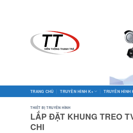
Skip
to
content
TRANG CHỦ
TRUYỀN HÌNH K+
TRUYỀN HÌNH
THIẾT BỊ TRUYỀN HÌNH
LẮP ĐẶT KHUNG TREO TV
CHI