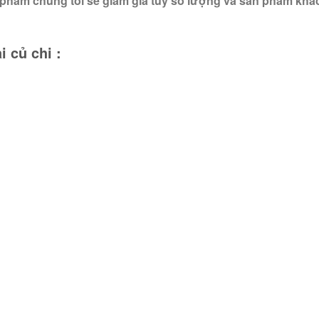
phẩm chúng tôi sẽ giảm giá tùy số lượng và sản phẩm khá
i củ chi :