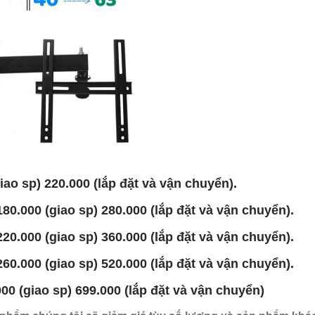
Giảm giá!
Giảm giá!
iao sp) 220.000 (lắp đặt và vận chuyển).
180.000 (giao sp) 280.000 (lắp đặt và vận chuyển).
220.000 (giao sp) 360.000 (lắp đặt và vận chuyển).
TRUYỀN HÌNH K+ ƯU ĐÃI ĐẶC
TRUYỀN HÌNH K+
g cao cấp
BIỆT AFF U23 CHAMPIONSHIP KHI
BIỆT AFF U23 C
260.000 (giao sp) 520.000 (lắp đặt và vận chuyển).
ĐĂNG KÝ K+
ĐĂNG KÝ K+
1.835.000
₫
3.140.000
₫
1.030.000
₫
2.095
000 (giao sp) 699.000 (lắp đặt và vận chuyển)
THÊM VÀO GIỎ HÀNG
THÊM VÀO GIỎ 