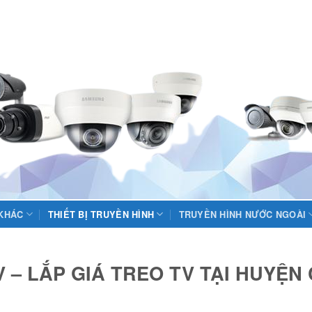
 KHÁC
THIẾT BỊ TRUYỀN HÌNH
TRUYỀN HÌNH NƯỚC NGOÀI
 – LẮP GIÁ TREO TV TẠI HUYỆN