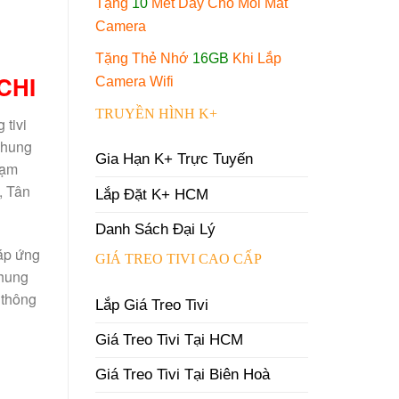
Tặng
10
Mét Dây Cho Mỗi Mắt
Camera
Tặng Thẻ Nhớ
16GB
Khi Lắp
CHI
Camera Wifi
TRUYỀN HÌNH K+
 tivi
 khung
Gia Hạn K+ Trực Tuyến
hạm
, Tân
Lắp Đặt K+ HCM
Danh Sách Đại Lý
đáp ứng
GIÁ TREO TIVI CAO CẤP
khung
 thông
Lắp Giá Treo Tivi
Giá Treo Tivi Tại HCM
Giá Treo Tivi Tại Biên Hoà