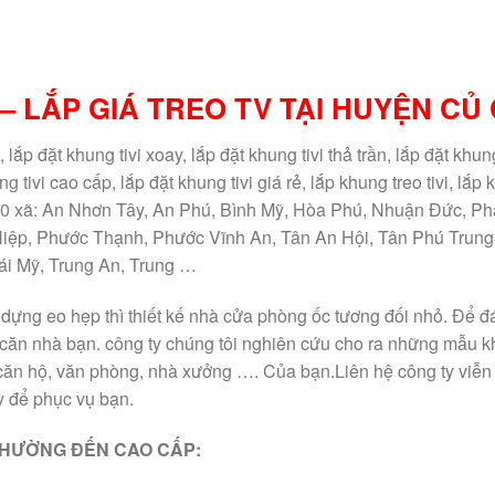
– LẮP GIÁ TREO TV TẠI HUYỆN CỦ 
ù, lắp đặt khung tivi xoay, lắp đặt khung tivi thả trần, lắp đặt khung
 tivi cao cấp, lắp đặt khung tivi giá rẻ, lắp khung treo tivi, lắp
 và 20 xã: An Nhơn Tây, An Phú, Bình Mỹ, Hòa Phú, Nhuận Đức, P
ệp, Phước Thạnh, Phước Vĩnh An, Tân An Hội, Tân Phú Trung
ái Mỹ, Trung An, Trung …
ây dựng eo hẹp thì thiết kế nhà cửa phòng ốc tương đối nhỏ. Để 
căn nhà bạn. công ty chúng tôi nghiên cứu cho ra những mẫu 
 căn hộ, văn phòng, nhà xưởng …. Của bạn.Liên hệ công ty viễn
y để phục vụ bạn.
THƯỜNG ĐẾN CAO CẤP: