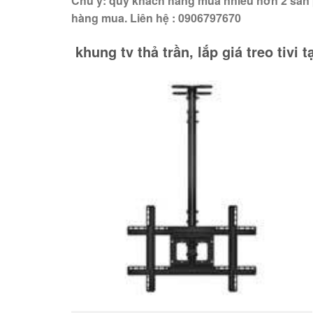
Chú ý: quý khách hàng mua nhiều hơn 2 sản 
hàng mua. Liên hệ : 0906797670
khung tv thả trần, lắp giá treo tivi tạ