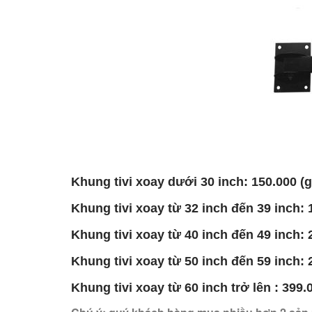
Giảm giá!
Khung tivi xoay dưới 30 inch: 150.000 (g
Khung tivi xoay từ 32 inch đến 39 inch: 
Khung tivi xoay từ 40 inch đến 49 inch: 
khung tivi xoay đa năn
750.000
₫
399.000
₫
Khung tivi xoay từ 50 inch đến 59 inch: 
THÊM VÀO GIỎ HÀNG
Khung tivi xoay từ 60 inch trở lên : 399.