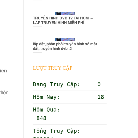
TRUYỀN HÌNH DVB T2 TẠI HCM –
LẮP TRUYỀN HÌNH MIỄN PHÍ
lắp đặt, phân phối truyền hình số mặt
đất, truyền hình dvb t2
LƯỢT TRUY CẬP
iên
Đang Truy Cập: 0
điện
Hôm Nay: 18
Hôm Qua:
848
Tổng Truy Cập: