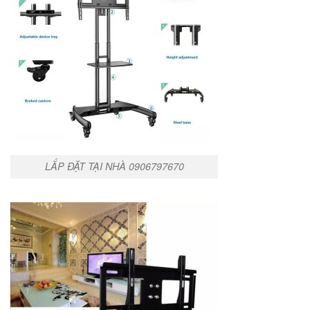
LẮP ĐẶT TẠI NHÀ 0906797670