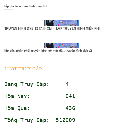
lắp giá treo màn hình máy tính
TRUYỀN HÌNH DVB T2 TẠI HCM – LẮP TRUYỀN HÌNH MIỄN PHÍ
lắp đặt, phân phối truyền hình số mặt đất, truyền hình dvb t2
LƯỢT TRUY CẬP
Đang Truy Cập: 4
Hôm Nay: 641
Hôm Qua: 436
Tổng Truy Cập: 512609