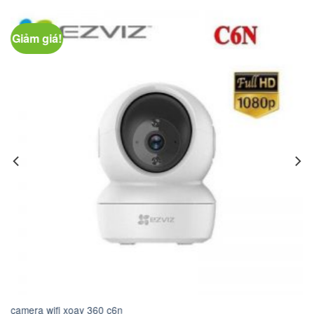
Giảm giá!
camera wifi xoay 360 c6n
tr