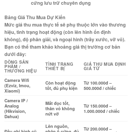
cứng lưu trữ chuyên dụng
Bảng Giá Thu Mua Dự Kiến
Mức giá thu mua thực tế sẽ phụ thuộc lớn vào thương
hiệu, tình trạng hoạt động (còn lên hình ổn định
không), độ phân giải, và ngoại hình (trầy xước, vỡ vỏ)
.
Bạn có thể tham khảo khoảng giá thị trường cơ bản
dưới đây:
DÒNG SẢN
TÌNH TRẠNG
GIÁ THU MUA ĐỊNH
PHẨM /
THIẾT BỊ
GIÁ TỪ
THƯƠNG HIỆU
Camera Wifi
Còn hoạt động
Từ 100.000đ –
(Ezviz, Imou,
tốt, đủ phụ kiện
500.000đ / chiếc
Xiaomi)
Camera IP /
Mắt đọc tốt,
Analog
Từ 150.000đ –
thân vỏ không
(Hikvision,
1.000.000đ / chiếc
nứt vỡ
Dahua)
Lên nguồn,
Từ 200.000đ –
Đầu ghi hình cũ
nhận ổ cứng, đủ