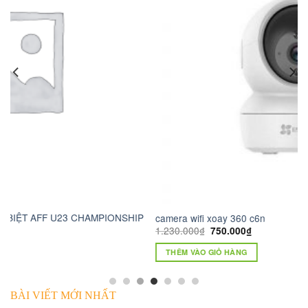
P
camera wifi xoay 360 c6n
t
1.230.000
₫
750.000
₫
THÊM VÀO GIỎ HÀNG
BÀI VIẾT MỚI NHẤT