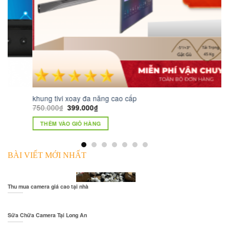
T
khung tivi xoay đa năng cao cấp
K
750.000
₫
399.000
₫
1.
THÊM VÀO GIỎ HÀNG
BÀI VIẾT MỚI NHẤT
Thu mua camera giá cao tại nhà
Sữa Chữa Camera Tại Long An