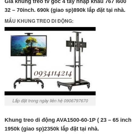
Giá khung treo tv góc 4 tay nhập khẩu 767 l600
32 – 70inch. 690k (giao sp)890k lắp đặt tại nhà.
MẨU KHUNG TREO DI ĐỘNG:
Lắp đặt trong ngày liên hệ 0906797670
Khung treo di động AVA1500-60-1P ( 23 – 65 inch
1950k (giao sp)2350k lắp đặt tại nhà.