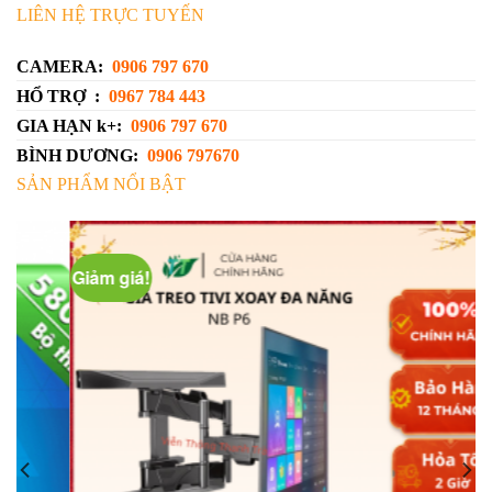
LIÊN HỆ TRỰC TUYẾN
CAMERA:
0906 797 670
HỔ TRỢ :
0967 784 443
GIA HẠN k+:
0906 797 670
BÌNH DƯƠNG:
0906 797670
SẢN PHẨM NỔI BẬT
Giảm giá!
G