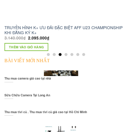
HAMPIONSHIP
camera wifi xoay 360 c6n
1.230.000
₫
750.000
₫
THÊM VÀO GIỎ HÀNG
BÀI VIẾT MỚI NHẤT
Thu mua camera giá cao tại nhà
Sữa Chữa Camera Tại Long An
Thu mua tivi củ . Thu mua tivi củ giá cao tại Hồ Chí Minh