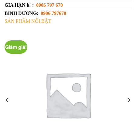
GIA HẠN k+:
0906 797 670
BÌNH DƯƠNG:
0906 797670
SẢN PHẨM NỔI BẬT
Giảm giá!