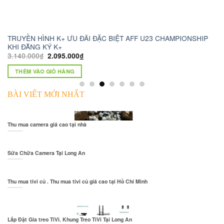
TRUYỀN HÌNH K+ ƯU ĐÃI ĐẶC BIỆT AFF U23 CHAMPIONSHIP
ca
KHI ĐĂNG KÝ K+
1.
3.140.000
₫
2.095.000
₫
THÊM VÀO GIỎ HÀNG
BÀI VIẾT MỚI NHẤT
Thu mua camera giá cao tại nhà
Sữa Chữa Camera Tại Long An
Thu mua tivi củ . Thu mua tivi củ giá cao tại Hồ Chí Minh
Lắp Đặt Gía treo TiVi. Khung Treo TiVi Tại Long An