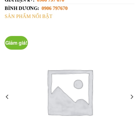
BÌNH DƯƠNG:
0906 797670
SẢN PHẨM NỔI BẬT
Giảm giá!
G