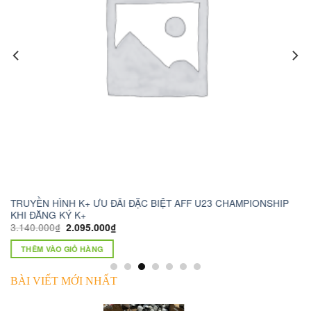
 AFF U23 CHAMPIONSHIP
camera wifi xoay 360 c6n
1.230.000
₫
750.000
₫
THÊM VÀO GIỎ HÀNG
BÀI VIẾT MỚI NHẤT