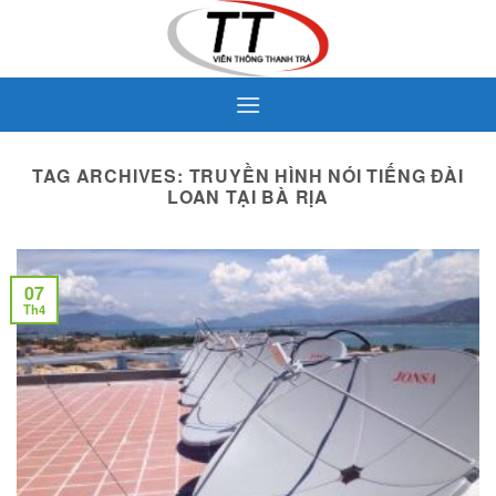
Skip
to
content
TAG ARCHIVES:
TRUYỀN HÌNH NÓI TIẾNG ĐÀI
LOAN TẠI BÀ RỊA
07
Th4