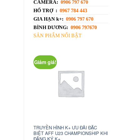
CAMERA:
0906 797 670
HỔ TRỢ :
0967 784 443
GIA HẠN k+:
0906 797 670
BÌNH DƯƠNG:
0906 797670
SẢN PHẨM NỔI BẬT
ảm giá!
Giảm giá!
YỀN HÌNH K+ ƯU ĐÃI ĐẶC
camera wifi xoay 360 c6n
ỆT AFF U23 CHAMPIONSHIP KHI
1.230.000
₫
750.000
₫
NG KÝ K+