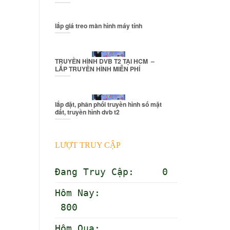
lắp giá treo màn hình máy tính
TRUYỀN HÌNH DVB T2 TẠI HCM –
LẮP TRUYỀN HÌNH MIỄN PHÍ
lắp đặt, phân phối truyền hình số mặt
đất, truyền hình dvb t2
LƯỢT TRUY CẬP
Đang Truy Cập: 0
Hôm Nay:
800
Hôm Qua: