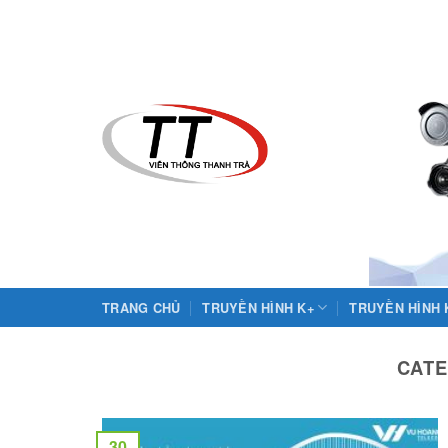
Skip
to
content
TRANG CHỦ
TRUYỀN HÌNH K+
TRUYỀN HÌNH
CATE
30