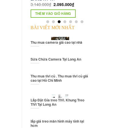
40.000
₫
2.095.000
₫
THÊM VÀO GIỎ HÀNG
HÊM VÀO GIỎ HÀNG
BÀI VIẾT MỚI NHẤT
Thu mua camera giá cao tại nhà
Sữa Chữa Camera Tại Long An
Thu mua tivi củ . Thu mua tivi củ giá
cao tại Hồ Chí Minh
Lắp Đặt Gía treo TiVi. Khung Treo
TiVi Tại Long An
lắp giá treo màn hình máy tính tại
hcm