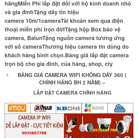
hãng
Miễn Phí lắp đặt đối với hộ kinh doanh nhỏ
và gia đình
Tặng dây tín hiệu
camera 10m/1camera
Tài khoản xem qua điện
thoại miễn phí trọn đờI
Tặng hộp Box bảo vệ
camera, Balun
Tặng nguồn camera tương ứng
với số camera
Thương hiệu camera tin dùng do
khách hàng bình chọn.
Bảng giá lắp đặt camera
trọn bộ cho gia đình, của hàng, shop, cty
BẢNG GIÁ CAMERA WIFI KHÔNG DÂY 360 (
CHÍNH HÃNG BH 2 NĂM) –
LẮP ĐẶT CAMERA CHĨNH HÃNG