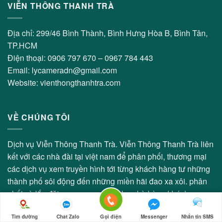
VIỄN THÔNG THANH TRÀ
Địa chỉ: 299/46 Bình Thành, Bình Hưng Hòa B, Bình Tân,
TP.HCM
Điện thoại: 0906 797 670 – 0967 784 443
Email: lycameradn@gmail.com
Website: vienthongthanhtra.com
VỀ CHÚNG TÔI
Dịch vụ Viễn Thông Thanh Trà. Viễn Thông Thanh Trà liên
kết với các nhà đài tại việt nam để phân phối, thương mại
các dịch vụ xem truyền hình tới từng khách hàng tư những
thành phố sôi động đến những miền hãi đao xa xôi. phân
phối và lắp đặt camera an ninh cho nhà hàng khách sạn,
can hộ
Tìm đường
Chat Zalo
Gọi điện
Messenger
Nhắn tin SMS