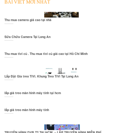
BÀI VIẾT MỚI NHẤT
Thu mua camera giá cao tại nhà
Sữa Chữa Camera Tại Long An
Thu mua tivi củ . Thu mua tivi củ giá cao tại Hồ Chí Minh
Lắp Đặt Gía treo TiVi. Khung Treo TiVi Tại Long An
lắp giá treo màn hình máy tính tại hcm
lắp giá treo màn hình máy tính
TRUYỀN HÌNH DVB T2 TẠI HCM – LẮP TRUYỀN HÌNH MIỄN PHÍ