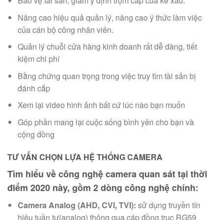
Bảo vệ tài sản, giảm ý định trộm cắp của kẻ xấu.
Nâng cao hiệu quả quản lý, nâng cao ý thức làm việc
của cán bộ công nhân viên.
Quản lý chuỗi cửa hàng kinh doanh rất dễ dàng, tiết
kiệm chi phí
Bằng chứng quan trọng trong việc truy tìm tài sản bị
đánh cắp
Xem lại video hình ảnh bất cứ lúc nào bạn muốn
Góp phần mang lại cuộc sống bình yên cho bạn và
cộng đồng
TƯ VẤN CHỌN LỰA HỆ THỐNG CAMERA
Tìm hiểu về công nghệ camera quan sát tại thời
điểm
2020
này, gồm 2 dòng công nghệ chính:
Camera Analog (AHD, CVI, TVI):
sử dụng truyền tín
hiệu tuần tự(analog) thông qua cáp đồng trục RG59