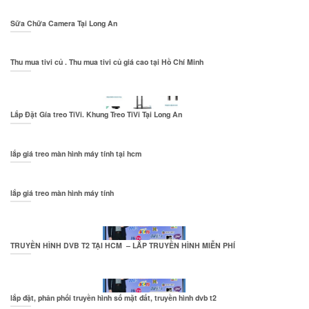
Sữa Chữa Camera Tại Long An
Thu mua tivi củ . Thu mua tivi củ giá cao tại Hồ Chí Minh
Lắp Đặt Gía treo TiVi. Khung Treo TiVi Tại Long An
lắp giá treo màn hình máy tính tại hcm
lắp giá treo màn hình máy tính
TRUYỀN HÌNH DVB T2 TẠI HCM – LẮP TRUYỀN HÌNH MIỄN PHÍ
lắp đặt, phân phối truyền hình số mặt đất, truyền hình dvb t2