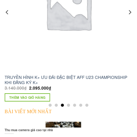
C BIỆT AFF U23 CHAMPIONSHIP
camera wifi xoay 360 c6n
1.230.000
₫
750.000
₫
THÊM VÀO GIỎ HÀNG
BÀI VIẾT MỚI NHẤT
Thu mua camera giá cao tại nhà