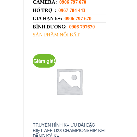
CAMERA:
0906 797 670
HỔ TRỢ :
0967 784 443
GIA HẠN k+:
0906 797 670
BÌNH DƯƠNG:
0906 797670
SẢN PHẨM NỔI BẬT
Giảm giá!
NH K+ ƯU ĐÃI ĐẶC
camera wifi xoay 360 c6n
truyền 
U23 CHAMPIONSHIP KHI
1.230.000
₫
750.000
₫
K+
ĐỌC 