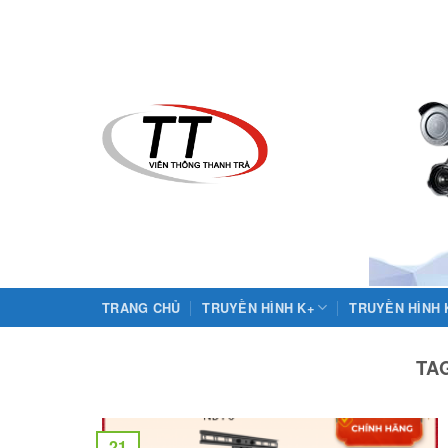
Skip
to
content
TRANG CHỦ
TRUYỀN HÌNH K+
TRUYỀN HÌNH
TA
21