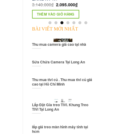
2.095.000
₫
THÊM VÀO GIỎ HÀNG
 GIỎ HÀNG
BÀI VIẾT MỚI NHẤT
Thu mua camera giá cao tại nhà
Sữa Chữa Camera Tại Long An
Thu mua tivi củ . Thu mua tivi củ giá
cao tại Hồ Chí Minh
Lắp Đặt Gía treo TiVi. Khung Treo
TiVi Tại Long An
lắp giá treo màn hình máy tính tại
hcm