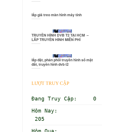
lắp giá treo màn hình máy tính
TRUYỀN HÌNH DVB T2 TẠI HCM –
LẮP TRUYỀN HÌNH MIỄN PHÍ
lắp đặt, phân phối truyền hình số mặt
đất, truyền hình dvb t2
LƯỢT TRUY CẬP
Đang Truy Cập: 0
Hôm Nay:
205
Hôm Qua: