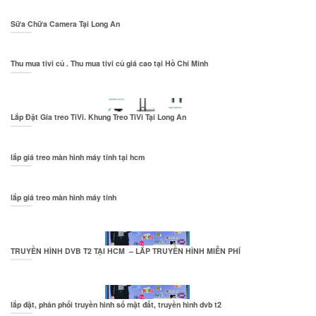
Sữa Chữa Camera Tại Long An
Thu mua tivi củ . Thu mua tivi củ giá cao tại Hồ Chí Minh
Lắp Đặt Gía treo TiVi. Khung Treo TiVi Tại Long An
lắp giá treo màn hình máy tính tại hcm
lắp giá treo màn hình máy tính
TRUYỀN HÌNH DVB T2 TẠI HCM – LẮP TRUYỀN HÌNH MIỄN PHÍ
lắp đặt, phân phối truyền hình số mặt đất, truyền hình dvb t2