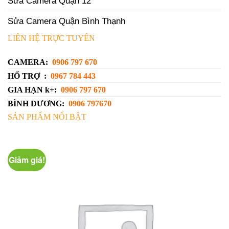
Sửa Camera Quận 12
Sửa Camera Quận Bình Thạnh
LIÊN HỆ TRỰC TUYẾN
CAMERA:
0906 797 670
HỔ TRỢ :
0967 784 443
GIA HẠN k+:
0906 797 670
BÌNH DƯƠNG:
0906 797670
SẢN PHẨM NỔI BẬT
Giảm giá!
G