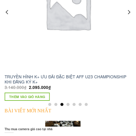
TRUYỀN HÌNH K+ ƯU ĐÃI ĐẶC BIỆT AFF U23 CHAMPIONSHIP
ca
KHI ĐĂNG KÝ K+
1.
3.140.000
₫
2.095.000
₫
THÊM VÀO GIỎ HÀNG
BÀI VIẾT MỚI NHẤT
Thu mua camera giá cao tại nhà