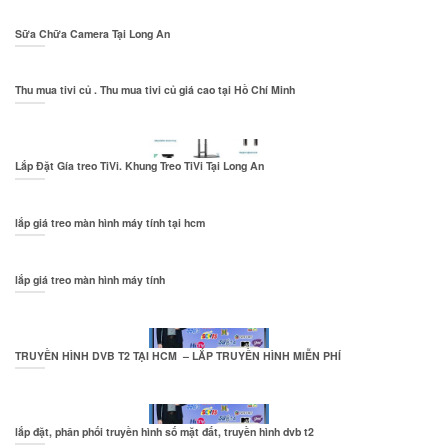
Sữa Chữa Camera Tại Long An
Thu mua tivi củ . Thu mua tivi củ giá cao tại Hồ Chí Minh
Lắp Đặt Gía treo TiVi. Khung Treo TiVi Tại Long An
lắp giá treo màn hình máy tính tại hcm
lắp giá treo màn hình máy tính
TRUYỀN HÌNH DVB T2 TẠI HCM – LẮP TRUYỀN HÌNH MIỄN PHÍ
lắp đặt, phân phối truyền hình số mặt đất, truyền hình dvb t2