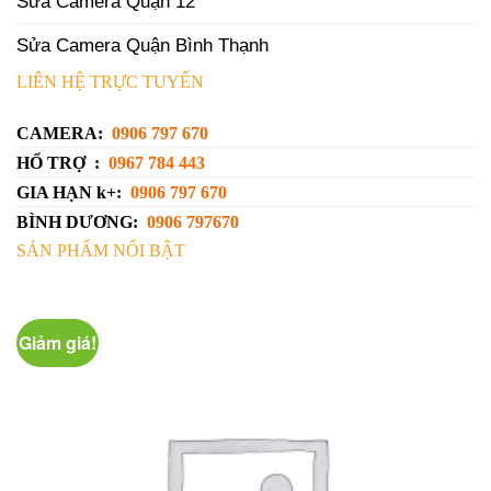
Sửa Camera Quận 12
Sửa Camera Quận Bình Thạnh
LIÊN HỆ TRỰC TUYẾN
CAMERA:
0906 797 670
HỔ TRỢ :
0967 784 443
GIA HẠN k+:
0906 797 670
BÌNH DƯƠNG:
0906 797670
SẢN PHẨM NỔI BẬT
Giảm giá!
G