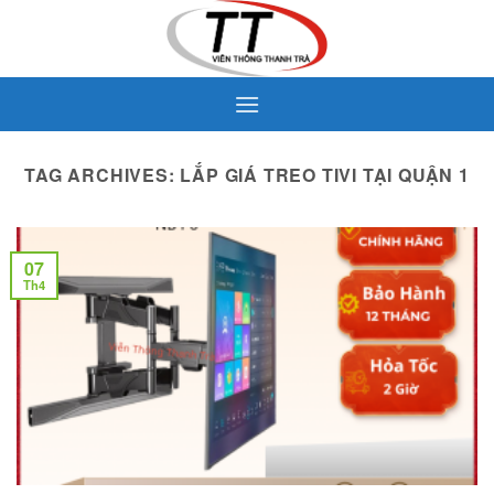
Skip
to
content
TAG ARCHIVES:
LẮP GIÁ TREO TIVI TẠI QUẬN 1
07
Th4