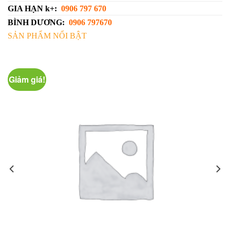
GIA HẠN k+:
0906 797 670
BÌNH DƯƠNG:
0906 797670
SẢN PHẨM NỔI BẬT
Giảm giá!
G