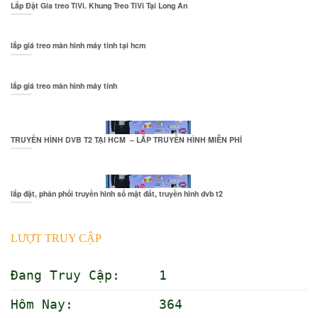
Lắp Đặt Gía treo TiVi. Khung Treo TiVi Tại Long An
lắp giá treo màn hình máy tính tại hcm
lắp giá treo màn hình máy tính
TRUYỀN HÌNH DVB T2 TẠI HCM – LẮP TRUYỀN HÌNH MIỄN PHÍ
lắp đặt, phân phối truyền hình số mặt đất, truyền hình dvb t2
LƯỢT TRUY CẬP
Đang Truy Cập: 1
Hôm Nay: 364