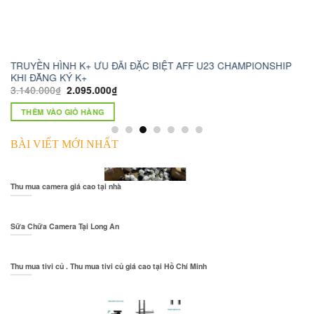
TRUYỀN HÌNH K+ ƯU ĐÃI ĐẶC BIỆT AFF U23 CHAMPIONSHIP
ca
KHI ĐĂNG KÝ K+
1.
3.140.000
₫
2.095.000
₫
THÊM VÀO GIỎ HÀNG
BÀI VIẾT MỚI NHẤT
Thu mua camera giá cao tại nhà
Sữa Chữa Camera Tại Long An
Thu mua tivi củ . Thu mua tivi củ giá cao tại Hồ Chí Minh