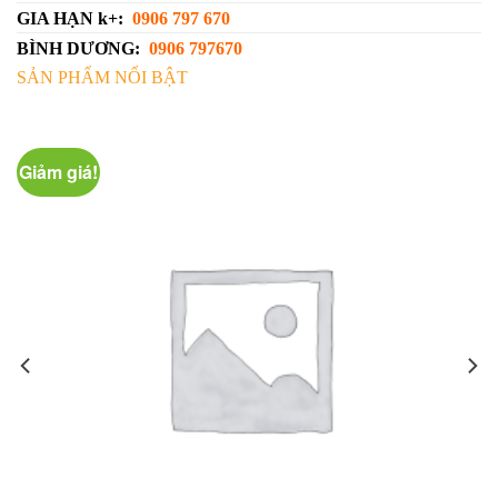
GIA HẠN k+:
0906 797 670
BÌNH DƯƠNG:
0906 797670
SẢN PHẨM NỔI BẬT
Giảm giá!
G