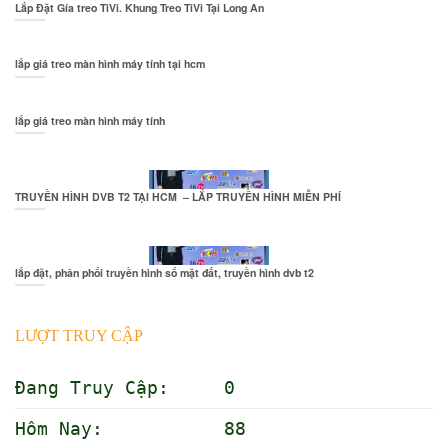
Lắp Đặt Gía treo TiVi. Khung Treo TiVi Tại Long An
lắp giá treo màn hình máy tính tại hcm
lắp giá treo màn hình máy tính
TRUYỀN HÌNH DVB T2 TẠI HCM – LẮP TRUYỀN HÌNH MIỄN PHÍ
lắp đặt, phân phối truyền hình số mặt đất, truyền hình dvb t2
LƯỢT TRUY CẬP
Đang Truy Cập: 0
Hôm Nay: 88