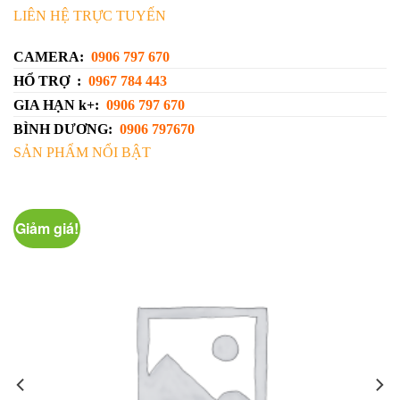
LIÊN HỆ TRỰC TUYẾN
CAMERA:
0906 797 670
HỔ TRỢ :
0967 784 443
GIA HẠN k+:
0906 797 670
BÌNH DƯƠNG:
0906 797670
SẢN PHẨM NỔI BẬT
 giá!
Giảm giá