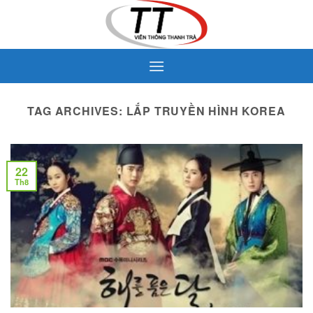
Skip
to
content
TAG ARCHIVES:
LẮP TRUYỀN HÌNH KOREA
22
Th8