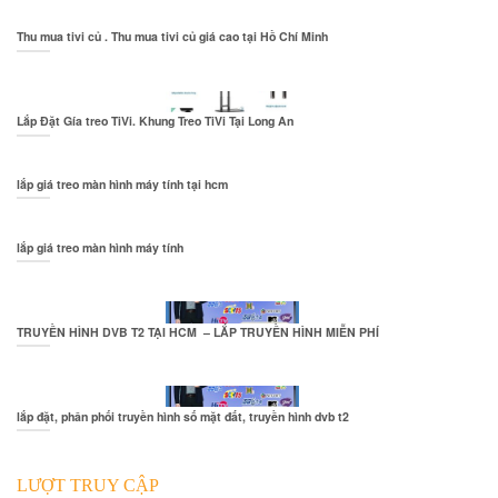
Thu mua tivi củ . Thu mua tivi củ giá cao tại Hồ Chí Minh
Lắp Đặt Gía treo TiVi. Khung Treo TiVi Tại Long An
lắp giá treo màn hình máy tính tại hcm
lắp giá treo màn hình máy tính
TRUYỀN HÌNH DVB T2 TẠI HCM – LẮP TRUYỀN HÌNH MIỄN PHÍ
lắp đặt, phân phối truyền hình số mặt đất, truyền hình dvb t2
LƯỢT TRUY CẬP