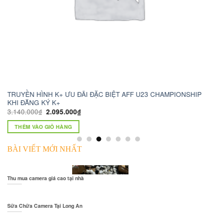
ỀN HÌNH K+ ƯU ĐÃI ĐẶC BIỆT AFF U23 CHAMPIONSHIP
camera wi
ĐĂNG KÝ K+
1.230.000
.000
₫
2.095.000
₫
THÊM VÀ
ÊM VÀO GIỎ HÀNG
BÀI VIẾT MỚI NHẤT
Thu mua camera giá cao tại nhà
Sữa Chữa Camera Tại Long An