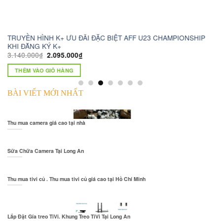
 K+ ƯU ĐÃI ĐẶC BIỆT AFF U23 CHAMPIONSHIP
camera wifi xoay 
 K+
1.230.000
₫
750.0
.095.000
₫
THÊM VÀO GIỎ H
IỎ HÀNG
BÀI VIẾT MỚI NHẤT
Thu mua camera giá cao tại nhà
Sữa Chữa Camera Tại Long An
Thu mua tivi củ . Thu mua tivi củ giá cao tại Hồ Chí Minh
Lắp Đặt Gía treo TiVi. Khung Treo TiVi Tại Long An