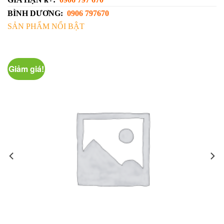
BÌNH DƯƠNG:
0906 797670
SẢN PHẨM NỔI BẬT
Giảm giá!