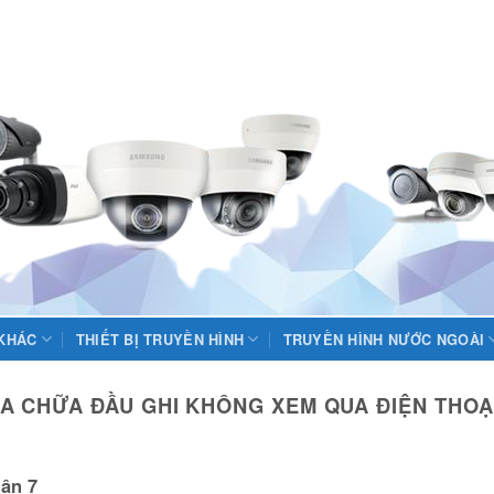
 KHÁC
THIẾT BỊ TRUYỀN HÌNH
TRUYỀN HÌNH NƯỚC NGOÀI
A CHỮA ĐẦU GHI KHÔNG XEM QUA ĐIỆN THOẠI
uận 7