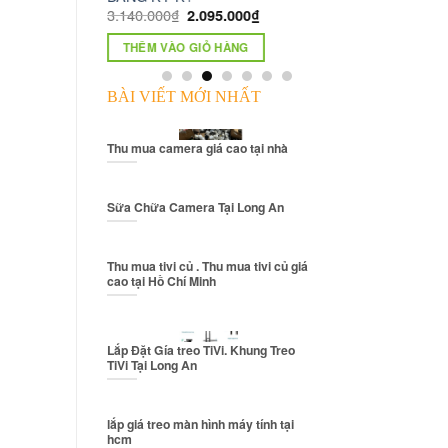
40.000
₫
2.095.000
₫
THÊM VÀO GIỎ HÀNG
HÊM VÀO GIỎ HÀNG
BÀI VIẾT MỚI NHẤT
Thu mua camera giá cao tại nhà
Sữa Chữa Camera Tại Long An
Thu mua tivi củ . Thu mua tivi củ giá
cao tại Hồ Chí Minh
Lắp Đặt Gía treo TiVi. Khung Treo
TiVi Tại Long An
lắp giá treo màn hình máy tính tại
hcm