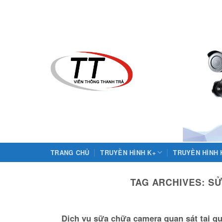
Skip
to
content
TRANG CHỦ
TRUYỀN HÌNH K+
TRUYỀN HÌNH
TAG ARCHIVES:
SỬ
Dịch vụ sữa chữa camera quan sát tại q