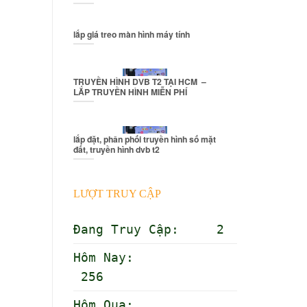
lắp giá treo màn hình máy tính
TRUYỀN HÌNH DVB T2 TẠI HCM –
LẮP TRUYỀN HÌNH MIỄN PHÍ
lắp đặt, phân phối truyền hình số mặt
đất, truyền hình dvb t2
LƯỢT TRUY CẬP
Đang Truy Cập: 2
Hôm Nay:
256
Hôm Qua: