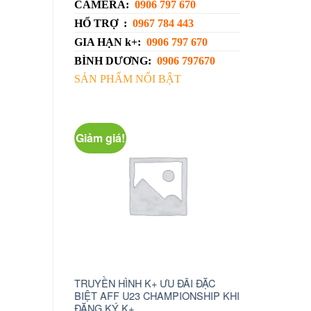
CAMERA:
0906 797 670
HỔ TRỢ :
0967 784 443
GIA HẠN k+:
0906 797 670
BÌNH DƯƠNG:
0906 797670
SẢN PHẨM NỔI BẬT
ảm giá!
Giảm giá!
YỀN HÌNH K+ ƯU ĐÃI ĐẶC
camera wifi xoay 360 c6n
ỆT AFF U23 CHAMPIONSHIP KHI
1.230.000
₫
750.000
₫
NG KÝ K+