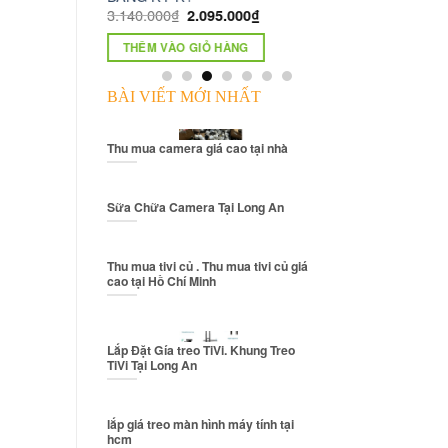
95.000
₫
THÊM VÀO GIỎ HÀNG
Ỏ HÀNG
BÀI VIẾT MỚI NHẤT
Thu mua camera giá cao tại nhà
Sữa Chữa Camera Tại Long An
Thu mua tivi củ . Thu mua tivi củ giá
cao tại Hồ Chí Minh
Lắp Đặt Gía treo TiVi. Khung Treo
TiVi Tại Long An
lắp giá treo màn hình máy tính tại
hcm