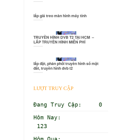
lắp giá treo màn hình máy tính
TRUYỀN HÌNH DVB T2 TẠI HCM –
LẮP TRUYỀN HÌNH MIỄN PHÍ
lắp đặt, phân phối truyền hình số mặt
đất, truyền hình dvb t2
LƯỢT TRUY CẬP
Đang Truy Cập: 0
Hôm Nay:
123
Hôm Qua: