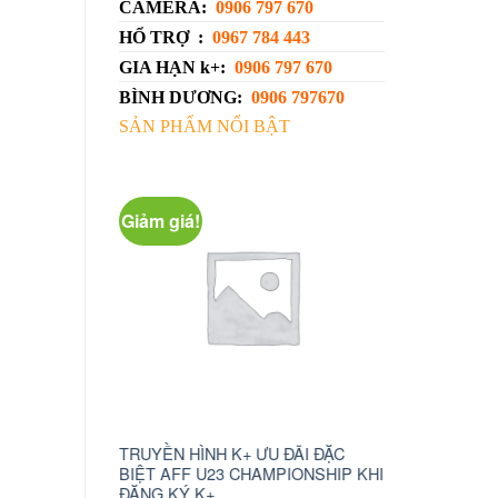
CAMERA:
0906 797 670
HỔ TRỢ :
0967 784 443
GIA HẠN k+:
0906 797 670
BÌNH DƯƠNG:
0906 797670
SẢN PHẨM NỔI BẬT
Giảm giá!
K+ ƯU ĐÃI ĐẶC
camera wifi xoay 360 c6n
truyền hình
 CHAMPIONSHIP KHI
1.230.000
₫
750.000
₫
ĐỌC TIẾP