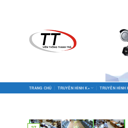
Skip
to
content
TRANG CHỦ
TRUYỀN HÌNH K+
TRUYỀN HÌNH
27