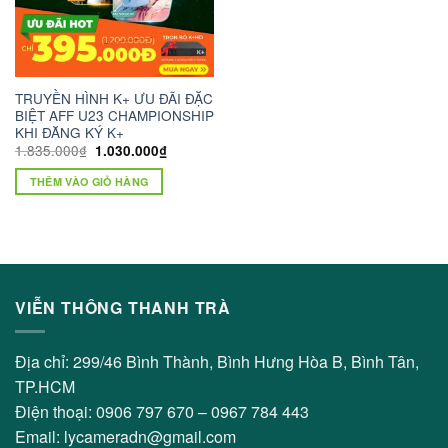
TRUYỀN HÌNH K+ ƯU ĐÃI ĐẶC
BIỆT AFF U23 CHAMPIONSHIP
KHI ĐĂNG KÝ K+
1.835.000
₫
1.030.000
₫
THÊM VÀO GIỎ HÀNG
VIỄN THÔNG THANH TRÀ
Địa chỉ: 299/46 Bình Thành, Bình Hưng Hòa B, Bình Tân,
TP.HCM
Điện thoại: 0906 797 670 – 0967 784 443
Email: lycameradn@gmail.com