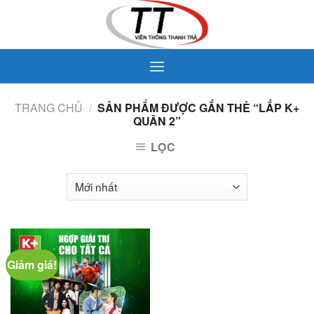
Skip
to
content
TRANG CHỦ
/
SẢN PHẨM ĐƯỢC GẮN THẺ “LẮP K+
QUÂN 2”
LỌC
Giảm giá!