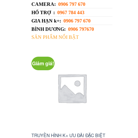
CAMERA:
0906 797 670
HỔ TRỢ :
0967 784 443
GIA HẠN k+:
0906 797 670
BÌNH DƯƠNG:
0906 797670
SẢN PHẨM NỔI BẬT
Giảm giá!
Giảm giá!
I ĐẶC BIỆT
TRUYỀN HÌNH K+ ƯU ĐÃI ĐẶC BIỆT
camera wifi 