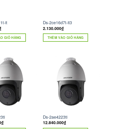
t-it
Ds-2ce16d7t-it3
₫
2.130.000
₫
O GIỎ HÀNG
THÊM VÀO GIỎ HÀNG
3ti
Ds-2ae4223ti
0
₫
12.840.000
₫