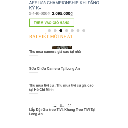
IP KHI ĐĂNG
AFF U23 CHAMPIONSHIP KHI ĐĂNG
1.230.000
₫
KÝ K+
3.140.000
₫
2.095.000
₫
THÊM VÀO 
THÊM VÀO GIỎ HÀNG
BÀI VIẾT MỚI NHẤT
Thu mua camera giá cao tại nhà
Sữa Chữa Camera Tại Long An
Thu mua tivi củ . Thu mua tivi củ giá cao
tại Hồ Chí Minh
Lắp Đặt Gía treo TiVi. Khung Treo TiVi Tại
Long An