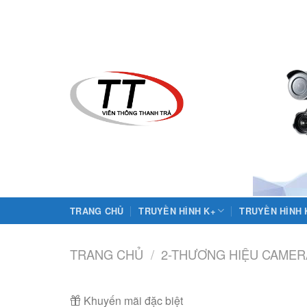
Skip
to
content
TRANG CHỦ
TRUYỀN HÌNH K+
TRUYỀN HÌNH
TRANG CHỦ
/
2-THƯƠNG HIỆU CAMER
Khuyến mãi đặc biệt