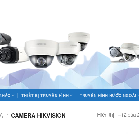
 KHÁC
THIẾT BỊ TRUYỀN HÌNH
TRUYỀN HÌNH NƯỚC NGOÀI
Hiển thị 1–12 của 
A
/
CAMERA HIKVISION