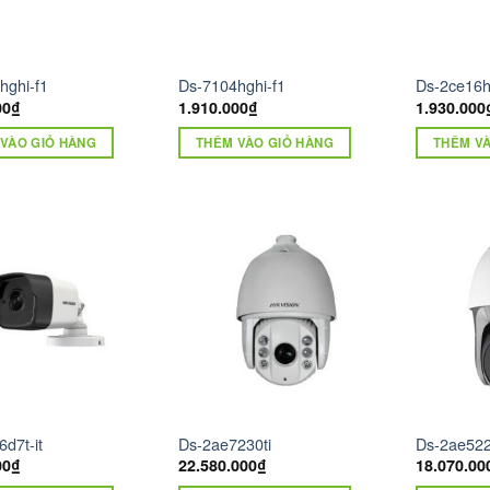
hghi-f1
Ds-7104hghi-f1
Ds-2ce16h1
00
₫
1.910.000
₫
1.930.000
VÀO GIỎ HÀNG
THÊM VÀO GIỎ HÀNG
THÊM VÀ
d7t-it
Ds-2ae7230ti
Ds-2ae522
00
₫
22.580.000
₫
18.070.00