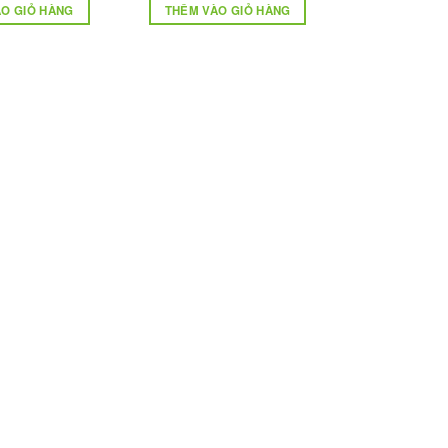
O GIỎ HÀNG
THÊM VÀO GIỎ HÀNG