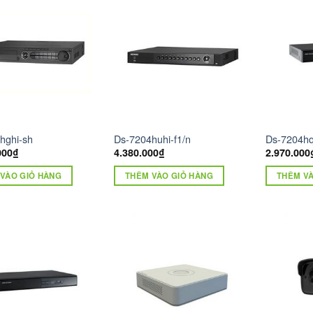
hghi-sh
Ds-7204huhi-f1/n
Ds-7204hq
000
₫
4.380.000
₫
2.970.000
VÀO GIỎ HÀNG
THÊM VÀO GIỎ HÀNG
THÊM VÀ