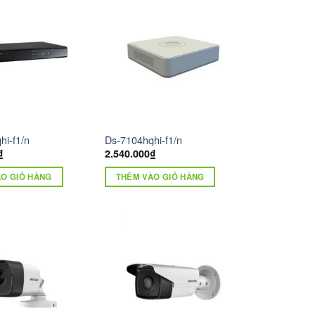
hi-f1/n
Ds-7104hqhi-f1/n
₫
2.540.000
₫
O GIỎ HÀNG
THÊM VÀO GIỎ HÀNG