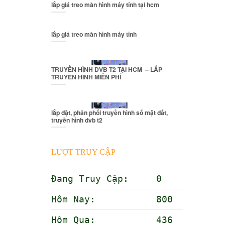
lắp giá treo màn hình máy tính tại hcm
lắp giá treo màn hình máy tính
TRUYỀN HÌNH DVB T2 TẠI HCM – LẮP
TRUYỀN HÌNH MIỄN PHÍ
lắp đặt, phân phối truyền hình số mặt đất,
truyền hình dvb t2
LƯỢT TRUY CẬP
Đang Truy Cập: 0
Hôm Nay: 800
Hôm Qua: 436