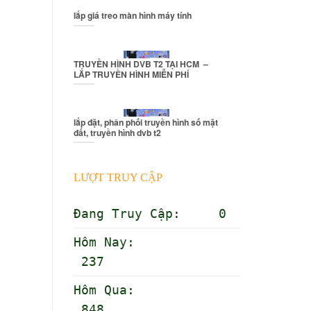
lắp giá treo màn hình máy tính
TRUYỀN HÌNH DVB T2 TẠI HCM –
LẮP TRUYỀN HÌNH MIỄN PHÍ
lắp đặt, phân phối truyền hình số mặt
đất, truyền hình dvb t2
LƯỢT TRUY CẬP
Đang Truy Cập: 0
Hôm Nay:
237
Hôm Qua:
848