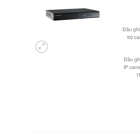
Đầu ghi
trợ c
Đầu gh
IP came
1