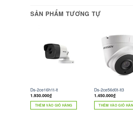
SẢN PHẨM TƯƠNG TỰ
Ds-2ce16h1t-it
Ds-2ce56d0t-it3
1.930.000
₫
1.450.000
₫
HÀNG
THÊM VÀO GIỎ HÀNG
THÊM VÀO GIỎ HÀ