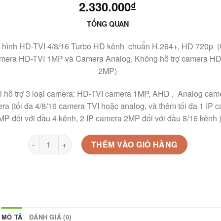
2.330.000
₫
TỔNG QUAN
 hình HD-TVI 4/8/16 Turbo HD kênh chuẩn H.264+, HD 720p (
amera HD-TVI 1MP và Camera Analog, Không hỗ trợ camera HD
2MP)
i hỗ trợ 3 loại camera: HD-TVI camera 1MP, AHD , Analog came
ra (tối đa 4/8/16 camera TVI hoặc analog, và thêm tối đa 1 IP
MP đối với đầu 4 kênh, 2 IP camera 2MP đối với đầu 8/16 kênh 
Ds-7204hghi-f1 số lượng
THÊM VÀO GIỎ HÀNG
MÔ TẢ
ĐÁNH GIÁ (0)