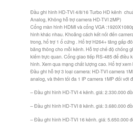
Đầu ghi hình HD-TVI 4/8/16 Turbo HD kênh ch
Analog, Không hỗ trợ camera HD-TVI 2MP)
Cổng màn hình HDMI và cổng VGA :1920X1080p. 
hình khác nhau. Khoảng cách kết nối đến camera:
trong, hổ trợ 1 ổ cứng . Hổ trợ H264+ tăng gấp đô
băng thông cho mỗi kênh. Hỗ trợ chế độ chống g
kiếm trực quan. Cổng giao tiếp RS-485 để điều 
hình. Xem qua mạng chất lượng cao. Hổ trợ xem b
Đầu ghi hỗ trợ 3 loại camera: HD-TVI camera 1
analog, và thêm tối đa 1 IP camera 1MP đối với 
– Đầu ghi hình HD-TVI 4 kênh. giá: 2.330.000 đồ
– Đầu ghi hình HD-TVI 8 kênh. giá: 3.680.000 đồ
– Đầu ghi hình HD-TVI 16 kênh. giá: 5.650.000 đ