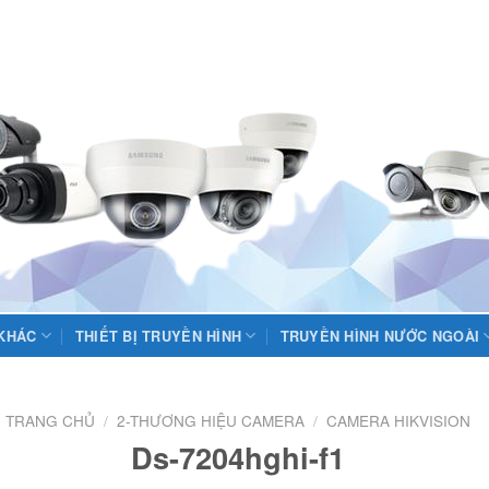
 KHÁC
THIẾT BỊ TRUYỀN HÌNH
TRUYỀN HÌNH NƯỚC NGOÀI
TRANG CHỦ
/
2-THƯƠNG HIỆU CAMERA
/
CAMERA HIKVISION
Ds-7204hghi-f1