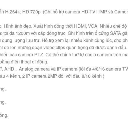
uẩn H.264+, HD 720p (Chỉ hỗ trợ camera HD-TVI 1MP và Came
Hình ảnh đẹp. Xuất hình đồng thời HDMI, VGA. Nhiều chế độ 
 tối đa 1200m với cáp đồng trục. Ghi hình trên ổ cứng SATA gắ
i dung lượng lưu trữ. Hỗ trợ xem lại nhiều kênh cùng lúc, cho p
hi đè lên những đoạn video clips quan trọng đã được đánh dấu.
khiển các camera PTZ. Có thể chỉnh thứ tự các ô camera trên m
ằng điện thoại di động.
MP, AHD , Analog camera và IP camera (tối đa 4/8/16 camera TV
đầu 4 kênh, 2 IP camera 2MP đối với đầu 8/16 kênh )
ng.
ng.
ồng.