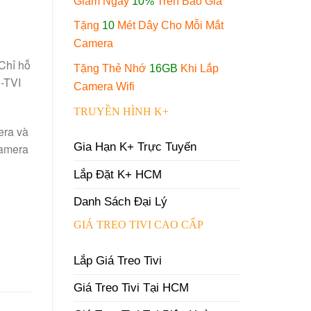
Giảm Ngay
10%
Trên Báo Giá
Tặng
10
Mét Dây Cho Mỗi Mắt
Camera
Chỉ hỗ
Tặng Thẻ Nhớ
16GB
Khi Lắp
-TVI
Camera Wifi
TRUYỀN HÌNH K+
ra và
Gia Hạn K+ Trực Tuyến
 camera
)
Lắp Đặt K+ HCM
Danh Sách Đại Lý
GIÁ TREO TIVI CAO CẤP
Lắp Giá Treo Tivi
Giá Treo Tivi Tại HCM