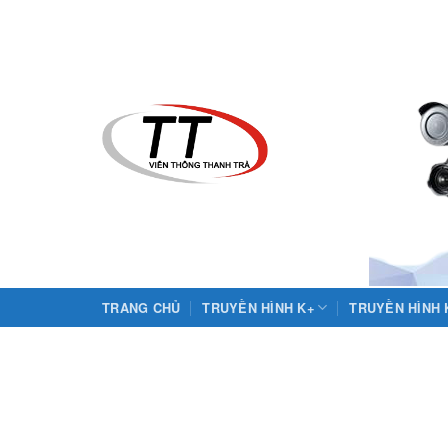
Skip
to
content
TRANG CHỦ
TRUYỀN HÌNH K+
TRUYỀN HÌNH