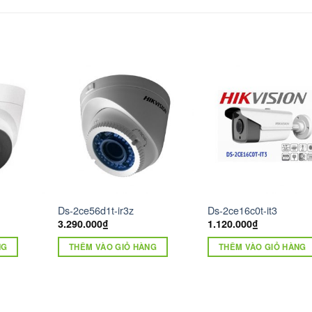
Ds-2ce56d1t-ir3z
Ds-2ce16c0t-it3
3.290.000
₫
1.120.000
₫
NG
THÊM VÀO GIỎ HÀNG
THÊM VÀO GIỎ HÀNG