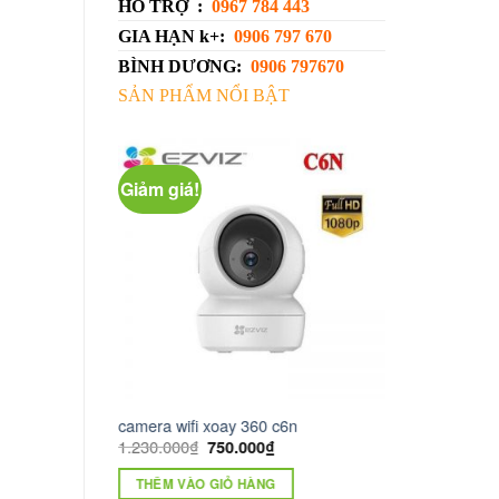
HỔ TRỢ :
0967 784 443
GIA HẠN k+:
0906 797 670
BÌNH DƯƠNG:
0906 797670
SẢN PHẨM NỔI BẬT
Giảm giá!
U ĐÃI ĐẶC BIỆT
camera wifi xoay 360 c6n
truyền hình kts 
SHIP KHI
1.230.000
₫
750.000
₫
ĐỌC TIẾP
00
₫
THÊM VÀO GIỎ HÀNG