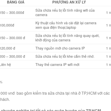
BẢNG GIÁ
PHƯƠNG AN XỮ LÝ
Sửa chữa nếu bị lỗi tính năng wifi của
150 – 300.000đ
1 
camera
Kỹ thuật cấu hình và cài đặt lại camera
100,000đ
1 
xem qua điện thoại,laptop
Sửa chữa nếu bị lỗi tính năng quay quét,
150 – 300.000 đ
1 
khởi động của camera
120,000 đ
Thay nguồn mới cho camera IP
1 
200 – 300,000 đ
Sửa chữa nếu bị lỗi khe cắm thẻ nhớ.
1 
Liên hệ
Thay thế camera IP wifi mới
1 
0%
 000 vnđ bao gồm kiểm tra sửa chữa tại nhà ở TP,HCM với các l
khách.
chuyên nghiệp tại tất cả các quận huyện của TP,HCM