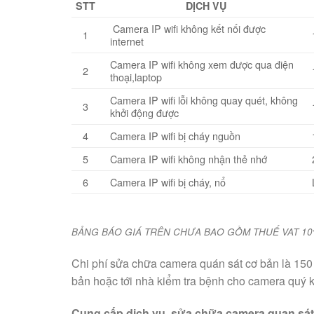
STT
DỊCH VỤ
Camera IP wifi không kết nối được
1
internet
Camera IP wifi không xem được qua điện
2
thoại,laptop
Camera IP wifi lỗi không quay quét, không
3
khởi động được
4
Camera IP wifi bị cháy nguồn
5
Camera IP wifi không nhận thẻ nhớ
6
Camera IP wifi bị cháy, nổ
BẢNG BÁO GIÁ TRÊN CHƯA BAO GỒM THUẾ VAT 1
Chi phí sửa chữa camera quán sát cơ bản là 150
bản hoặc tới nhà kiểm tra bệnh cho camera quý 
Cung cấp dịch vụ sửa chữa camera quan sát 