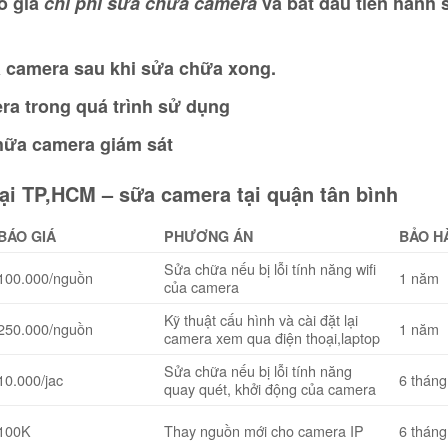
o giá
chi phí sửa chữa camera
và bắt đầu tiến hành 
ủa camera sau khi sửa chữa xong.
ra trong quá trình sử dụng
Giảm giá!
Giảm giá!
chữa camera giám sát
ại TP,HCM – sữa camera tại quận tân bình
BÁO GIÁ
PHƯƠNG ÁN
BẢO H
Sửa chữa nếu bị lỗi tính năng wifi
100.000/nguồn
1 năm
của camera
Kỹ thuật cấu hình và cài đặt lại
250.000/nguồn
1 năm
camera xem qua điện thoại,laptop
TRUYỀN HÌNH K+ ƯU ĐÃI ĐẶC
TRUYỀN HÌN
a năng cao cấp
BIỆT AFF U23 CHAMPIONSHIP KHI
BIỆT AFF U
00
₫
Sửa chữa nếu bị lỗi tính năng
10.000/jac
6 tháng
ĐĂNG KÝ K+
ĐĂNG KÝ K
quay quét, khởi động của camera
1.835.000
₫
3.140.000
₫
1.030.000
₫
HÀNG
100K
Thay nguồn mới cho camera IP
6 tháng
THÊM VÀO GIỎ HÀNG
THÊM VÀO 