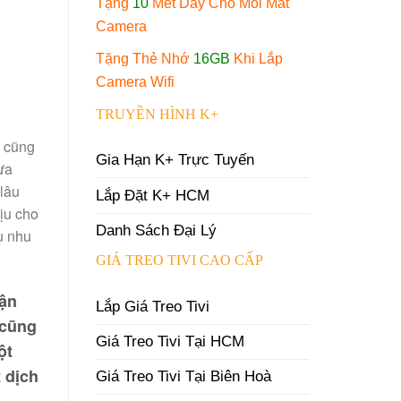
Tặng
10
Mét Dây Cho Mỗi Mắt
Camera
Tặng Thẻ Nhớ
16GB
Khi Lắp
Camera Wifi
TRUYỀN HÌNH K+
n cũng
Gia Hạn K+ Trực Tuyến
ựa
 lâu
Lắp Đặt K+ HCM
ịu cho
Danh Sách Đại Lý
ụ nhu
GIÁ TREO TIVI CAO CẤP
hận
Lắp Giá Treo Tivi
 cũng
Giá Treo Tivi Tại HCM
ột
 dịch
Giá Treo Tivi Tại Biên Hoà