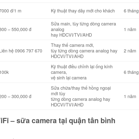
7000 đ/1 m
Kỹ thuật thay dây mới cho khách
6 tháng
Sửa main, tùy từng dòng camera
300 – 550,000 đ
analog
1 năm
hay HDCVI/TVI/AHD
Thay thế camera mới,
Liên hệ 0906 797 670
tùy từng dòng camera analog hay
2 năm
HDCVI/TVI/AHD
Kỹ thuật điều chỉnh lại ống kính
100k
camera,
6 tháng
vệ sinh lại camera
Sửa chữa/thay thế hồng ngoại
mới tùy
200 – 300,000 đ
1 năm
từng dòng camera analog hay
HDCVI/TVI/AHD
Fi – sữa camera tại quận tân bình