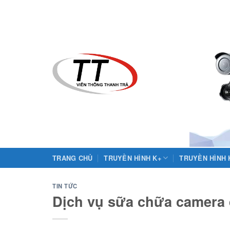
Skip
to
content
TRANG CHỦ
TRUYỀN HÌNH K+
TRUYỀN HÌNH
TIN TỨC
Dịch vụ sữa chữa camera q