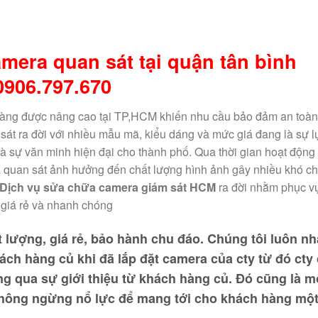
mera quan sát tại quận tân bình
0906.797.670
càng được nâng cao tại TP,HCM khiến nhu cầu bảo đảm an toà
sát ra đời với nhiều mẫu mã, kiểu dáng và mức giá đang là sự l
à sự văn minh hiện đại cho thành phố. Qua thời gian hoạt động
 quan sát ảnh hưởng đến chất lượng hình ảnh gây nhiều khó ch
Dịch vụ sửa chữa camera giám sát HCM
ra đời nhằm phục v
 giá rẻ và nhanh chóng
t lượng, giá rẻ, bảo hành chu đáo.
Chúng tôi luôn n
ách hàng củ khi đã lắp đặt camera của cty từ đó cty
 qua sự giới thiệu từ khách hàng củ. Đó cũng là m
không ngừng nổ lực để mang tới cho khách hàng một