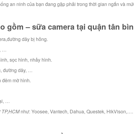
hống an ninh của bạn đang gặp phải trong thời gian ngắn và mứ
o gồm – sữa camera tại quận tân bìn
era,đường dây bị hỏng.
, …
nh, sọc hình, nhảy hình.
u, đường dây, …
n đêm mờ hình.
ại, …
 ở TP,HCM
như: Yoosee, Vantech, Dahua, Questek, HikVison,….