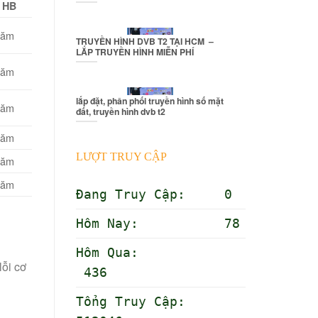
HB
năm
TRUYỀN HÌNH DVB T2 TẠI HCM –
LẮP TRUYỀN HÌNH MIỄN PHÍ
năm
lắp đặt, phân phối truyền hình số mặt
năm
đất, truyền hình dvb t2
năm
LƯỢT TRUY CẬP
năm
năm
Đang Truy Cập: 0
Hôm Nay: 78
Hôm Qua:
ỗi cơ
436
Tổng Truy Cập: