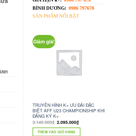
sửa
BÌNH DƯƠNG:
0906 797670
SẢN PHẨM NỔI BẬT
Giảm giá!
ÀNH
H K+ ƯU ĐÃI ĐẶC
camera wifi xoay 360 c6n
truyền h
23 CHAMPIONSHIP KHI
1.230.000
₫
750.000
₫
+
ĐỌC T
2.095.000
₫
THÊM VÀO GIỎ HÀNG
GIỎ HÀNG