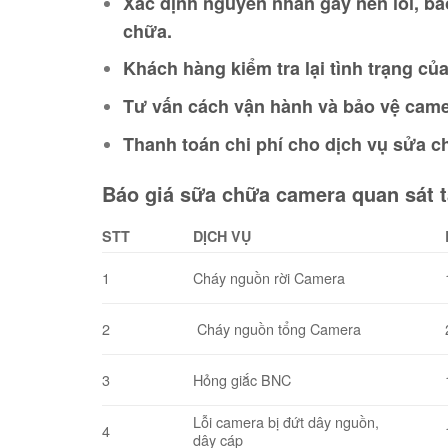
Xác định nguyên nhân gây nên lỗi, bá
chữa.
Khách hàng kiểm tra lại tình trạng c
Tư vấn cách vận hành và bảo vệ came
Giảm giá!
Thanh toán chi phí cho dịch vụ sửa 
Báo giá sữa chữa camera quan sát t
STT
DỊCH VỤ
1
Cháy nguồn rời Camera
2
Cháy nguồn tổng Camera
khung tivi xoay đ
750.000
₫
399.0
3
Hỏng giắc BNC
THÊM VÀO GIỎ 
Lỗi camera bị đứt dây nguồn,
4
dây cáp